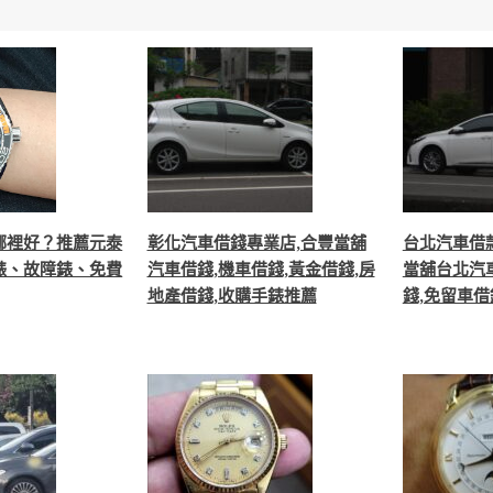
哪裡好？推薦元泰
彰化汽車借錢專業店,合豐當舖
台北汽車借
錶、故障錶、免費
汽車借錢,機車借錢,黃金借錢,房
當舖台北汽
地產借錢,收購手錶推薦
錢,免留車借