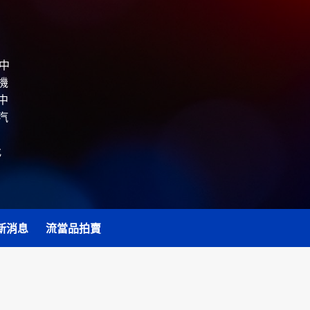
台中
機
中
汽
有
找
新消息
流當品拍賣