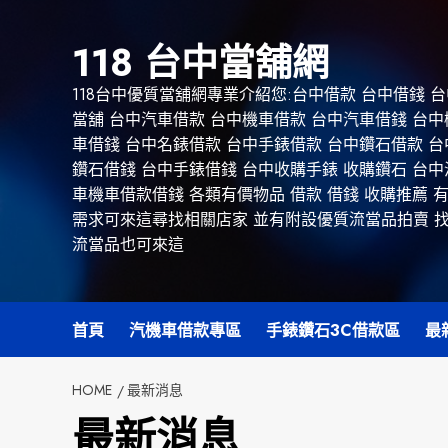
Skip
to
118 台中當舖網
content
118台中優質當舖網專業介紹您:台中借款 台中借錢 
當舖 台中汽車借款 台中機車借款 台中汽車借錢 台中
車借錢 台中名錶借款 台中手錶借款 台中鑽石借款 台
鑽石借錢 台中手錶借錢 台中收購手錶 收購鑽石 台中
車機車借款借錢 各類有價物品 借款 借錢 收購推薦 
需求可來這尋找相關店家 並有附設優質流當品拍賣 
流當品也可來這
首頁
汽機車借款專區
手錶鑽石3C借款區
最
HOME
最新消息
最新消息