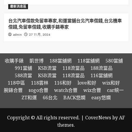
最新消息區
台北汽車借款免留車專家,和運當舖台北汽車借錢,台北機車
借錢,免留車借錢,收購手錶專家
admin
27 11 月, 2024
收購手錶
凱世博
188當舖網
118當舖網
580當舖
991當舖
KSB流當
118流當品
188流當品
588流當
KSB流當
118流當品
116當舖網
118中區
118雲林
116和好
love和好
wix和好
腕錶合豐
sogo合豐
watch合豐
wix合豐
car統一
ZT和運
66台北
BACK悠嫻
easy悠嫻
Copyright © All rights reserved.
|
CoverNews
by AF
themes.