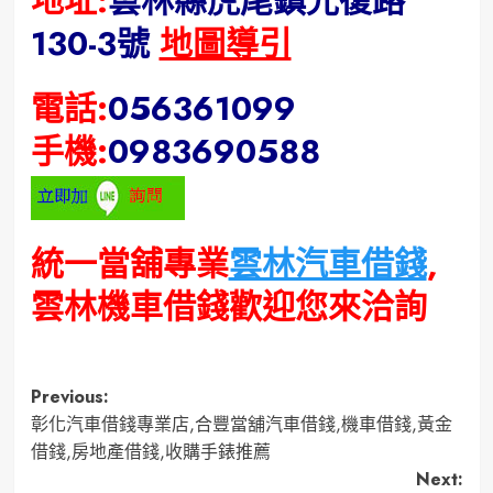
地址:
雲林縣虎尾鎮光復路
130-3號
地圖導引
電話:
056361099
手機:
0983690588
統一當舖專業
雲林汽車借錢
,
雲林機車借錢歡迎您來洽詢
Post
Previous:
彰化汽車借錢專業店,合豐當舖汽車借錢,機車借錢,黃金
navigation
借錢,房地產借錢,收購手錶推薦
Next: