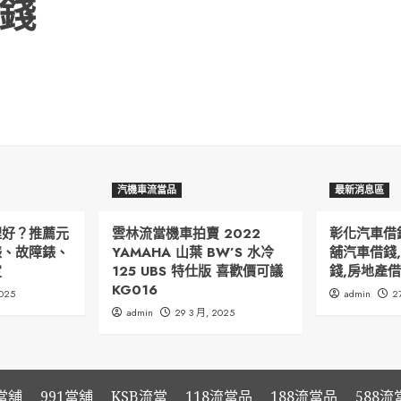
借錢
汽機車流當品
最新消息區
裡好？推薦元
雲林流當機車拍賣 2022
彰化汽車借
錶、故障錶、
YAMAHA 山葉 BW’S 水冷
舖汽車借錢
定
125 UBS 特仕版 喜歡價可議
錢,房地產
KG016
2025
admin
2
admin
29 3 月, 2025
0當舖
991當舖
KSB流當
118流當品
188流當品
588流