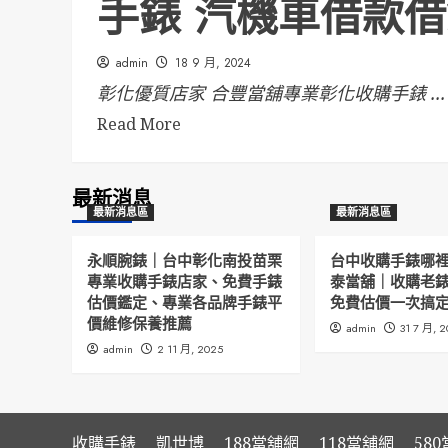
手錶 汽機車借款
admin
18 9 月, 2024
彰化優質店家 合豐當舖專業彰化收購手錶 ...
Read
Read More
more
about
最新消息
彰
最新消息區
最新消息區
化
優
永順腕錶｜台中彰化南投苗栗
台中收購手錶哪
質
專業收購手錶店家、免費手錶
泰當舖｜收購老
店
估價鑑定、專業各品牌手錶平
免費估價一次搞
家
價維修保養推薦
admin
31 7 月, 
合
admin
2 11 月, 2025
豐
當
舖
收購手錶
凱世博
188當舖網
118當舖網
58