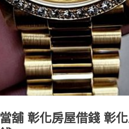
當舖 彰化房屋借錢 彰