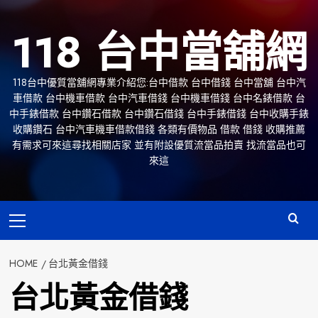
Skip
to
118 台中當舖網
content
118台中優質當舖網專業介紹您:台中借款 台中借錢 台中當舖 台中汽
車借款 台中機車借款 台中汽車借錢 台中機車借錢 台中名錶借款 台
中手錶借款 台中鑽石借款 台中鑽石借錢 台中手錶借錢 台中收購手錶
收購鑽石 台中汽車機車借款借錢 各類有價物品 借款 借錢 收購推薦
有需求可來這尋找相關店家 並有附設優質流當品拍賣 找流當品也可
來這
Primary
Menu
HOME
台北黃金借錢
台北黃金借錢