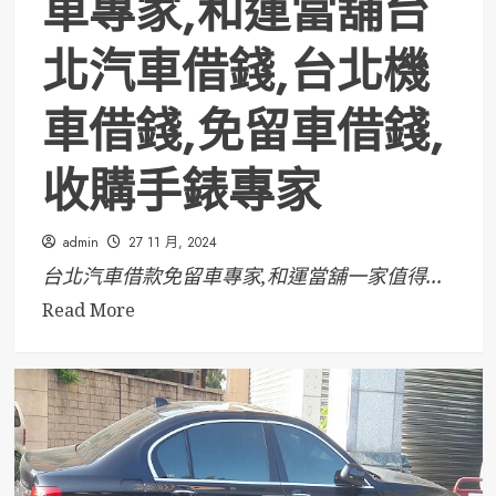
車專家,和運當舖台
北汽車借錢,台北機
車借錢,免留車借錢,
收購手錶專家
admin
27 11 月, 2024
台北汽車借款免留車專家,和運當舖一家值得...
Read
Read More
more
about
台
北
汽
車