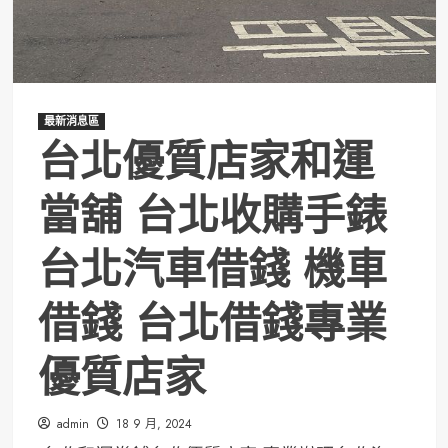
舖
台
北
收
最新消息區
購
台北優質店家和運
手
錶
當舖 台北收購手錶
台
北
台北汽車借錢 機車
房
屋
借
借錢 台北借錢專業
錢
台
優質店家
北
土
地
admin
18 9 月, 2024