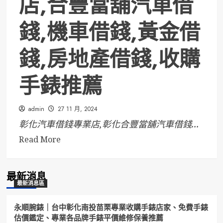
店,合豐當舖汽車借
錢,機車借錢,黃金借
錢,房地產借錢,收購
手錶推薦
admin
27 11 月, 2024
彰化汽車借錢專業店,彰化合豐當舖汽車借錢...
Read
Read More
more
about
最新消息
彰
最新消息區
化
汽
永順腕錶｜台中彰化南投苗栗專業收購手錶店家、免費手錶
車
估價鑑定、專業各品牌手錶平價維修保養推薦