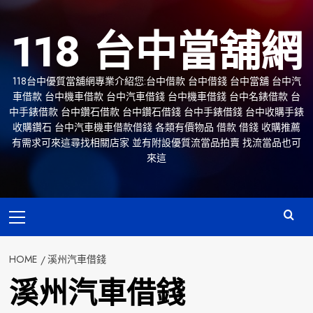
Skip
to
118 台中當舖網
content
118台中優質當舖網專業介紹您:台中借款 台中借錢 台中當舖 台中汽
車借款 台中機車借款 台中汽車借錢 台中機車借錢 台中名錶借款 台
中手錶借款 台中鑽石借款 台中鑽石借錢 台中手錶借錢 台中收購手錶
收購鑽石 台中汽車機車借款借錢 各類有價物品 借款 借錢 收購推薦
有需求可來這尋找相關店家 並有附設優質流當品拍賣 找流當品也可
來這
Primary
Menu
HOME
溪州汽車借錢
溪州汽車借錢