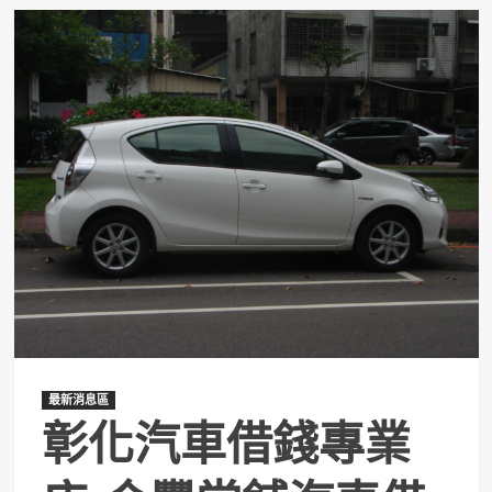
最新消息區
彰化汽車借錢專業