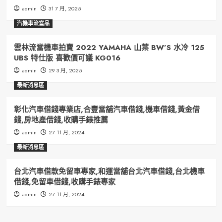
質
admin
31 7 月, 2025
店
汽機車流當品
家
專
雲林流當機車拍賣 2022 YAMAHA 山葉 BW’S 水冷 125
業
UBS 特仕版 喜歡價可議 KG016
雲
admin
29 3 月, 2025
林
最新消息區
收
購
彰化汽車借錢專業店,合豐當舖汽車借錢,機車借錢,黃金借
手
錢,房地產借錢,收購手錶推薦
錶
admin
27 11 月, 2024
雲
最新消息區
林
房
台北汽車借款免留車專家,和運當舖台北汽車借錢,台北機車
屋
借錢,免留車借錢,收購手錶專家
借
admin
27 11 月, 2024
錢
雲