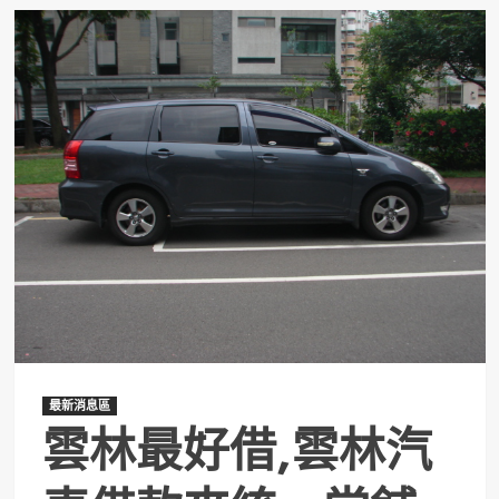
最新消息區
雲林最好借,雲林汽