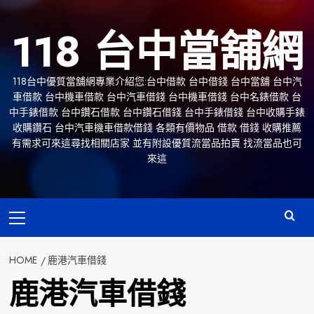
Skip
to
118 台中當舖網
content
118台中優質當舖網專業介紹您:台中借款 台中借錢 台中當舖 台中汽
車借款 台中機車借款 台中汽車借錢 台中機車借錢 台中名錶借款 台
中手錶借款 台中鑽石借款 台中鑽石借錢 台中手錶借錢 台中收購手錶
收購鑽石 台中汽車機車借款借錢 各類有價物品 借款 借錢 收購推薦
有需求可來這尋找相關店家 並有附設優質流當品拍賣 找流當品也可
來這
Primary
Menu
HOME
鹿港汽車借錢
鹿港汽車借錢